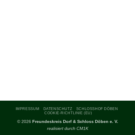
embed code google map
IMPRESSUM
DATENSCHUTZ
SCHLOSSHOF DÖBEN
COOKIE-RICHTLINIE (EU)
© 2026
Freundeskreis Dorf & Schloss Döben e. V.
realisiert durch
CM1K