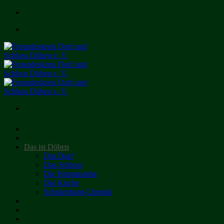
Zum
Inhalt
springen
Startseite
Freundeskreis
Das ist Döben
Das Dorf
Das Schloss
Die Heimatstube
Die Kirche
Schulenburg-Chronik
Personen
Fotorundgang
Kontakt