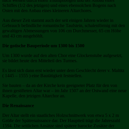
nach Westen durch einen Triumphbogen und der Anbau eines
Schiffes (1/2 des jetzigen) und eines ebensolchen Bogens nach
Osten mit den Anbau eines kleineren Altarchores.
Aus dieser Zeit stammt auch der seit einigen Jahren wieder in
Gebrauch befindliche romantische Taufstein, schalenförmig mit den
gewaltigen Abmessungen von 106 cm Durchmesser, 65 cm Höhe
und 43 cm ausgehöhlt.
Die gotische Bauperiode um 1300 bis 1500
Um 1300 wurde auf den alten Chor eine Glockenstube aufgesetzt,
sie bildet heute den Mittelteil des Turmes.
Es lässt sich dann erst wieder unter dem Geschlecht derer v. Maltitz
( 1445 – 1555 ) eine Bautätigkeit feststellen.
Sie bauten – da an der Kirche kein geeigneter Platz für den von
ihnen gestifteten Altar war – im Jahr 1507 an der Ostwand eine neue
Kapelle, den jetzigen Altarchor an.
Die Renaissance
Der Altar stellt ein staatliches Holzschnittwerk von etwa 5 x 2 m
Größe der Spätrenaissance dar. Der Hauptteil trägt die Jahreszahl
1594. Die seitlichen Ansätze sind spätere barocke Zusätze der