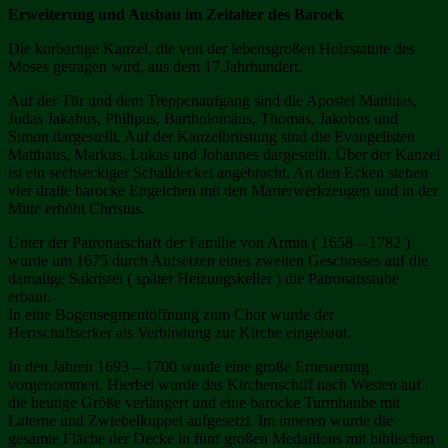
Erweiterung und Ausbau im Zeitalter des Barock
Die korbartige Kanzel, die von der lebensgroßen Holzstatute des
Moses getragen wird, aus dem 17.Jahrhundert.
Auf der Tür und dem Treppenaufgang sind die Apostel Matthias,
Judas Jakabus, Philipus, Bartholomäus, Thomas, Jakobus und
Simon dargestellt. Auf der Kanzelbrüstung sind die Evangelisten
Matthäus, Markus, Lukas und Johannes dargestellt. Über der Kanzel
ist ein sechseckiger Schalldeckel angebracht. An den Ecken stehen
vier dralle barocke Engelchen mit den Marterwerkzeugen und in der
Mitte erhöht Christus.
Unter der Patronatschaft der Familie von Armin ( 1658 – 1782 )
wurde um 1675 durch Aufsetzen eines zweiten Geschosses auf die
damalige Sakristei ( später Heizungskeller ) die Patronatsstube
erbaut.
In eine Bogensegmentöffnung zum Chor wurde der
Herrschaftserker als Verbindung zur Kirche eingebaut.
In den Jahren 1693 – 1700 wurde eine große Erneuerung
vorgenommen. Hierbei wurde das Kirchenschiff nach Westen auf
die heutige Größe verlängert und eine barocke Turmhaube mit
Laterne und Zwiebelkuppel aufgesetzt. Im inneren wurde die
gesamte Fläche der Decke in fünf großen Medaillons mit biblischen