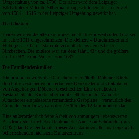
Umgestaltung von ca. 1700. Der Altar wird dem Leipziger
Bildschnitzer Valentin Silbermann zugeschrieben, der in der Zeit
von 1584 – 1615 in der Leipziger Umgebung gewirkt hat.
Die Glocken
Leider wurden die alten kulturgeschichtlich sehr wertvollen Glocken
im Jahre 1911 eingeschmolzen. Die kleinere – Durchmesser und
Höhe je ca. 70 cm – stammte vermutlich aus dem Kloster
Nimbschen. Die mittlere war aus dem Jahr 1434 und die größere –
ca. 1 m Höhe und Weite – von 1687.
Die Familiendenkmäler
Ein besonders wertvolle Bereicherung erhält die Döbener Kirche
durch die verschiedentlich erhaltene Denkmäler und Grabplatten
von Angehörigen Döbener Geschlechter. Eine der ältesten
Bestandteile der Kirche überhaupt stellt die an der Wand des
Altarchores eingelassene romantische Grabplatte – vermutlich des
Conradus von Dewyn aus der 2.Hälfte des 12.Jahrhunderts dar.
Eine außerordentlich feine Arbeit von anmutigem liebenswerten
Ausdruck stellt auch das Denkmal der Anna von Schönfeldt ( gest.
1595 ) dar. Die Denkmäler dieser Zeit stammen alle aus Leipzig als
beherrschenden nächstem Kulturzentrum.