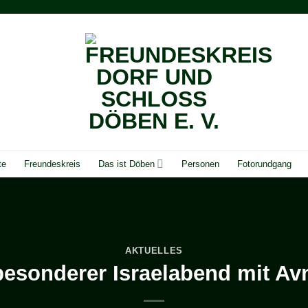
te
Freundeskreis
Das ist Döben
Personen
Fotorundgang
AKTUELLES
besonderer Israelabend mit A