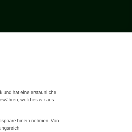
lk und hat eine erstaunliche
 gewähren, welches wir aus
tmosphäre hinein nehmen. Von
ungsreich.